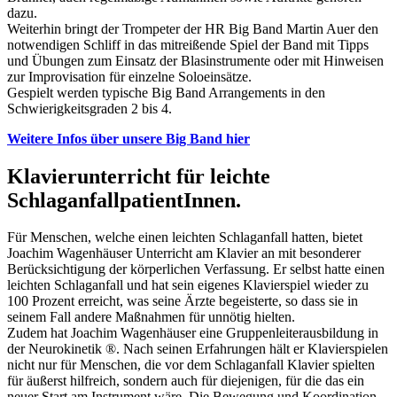
dazu.
Weiterhin bringt der Trompeter der HR Big Band Martin Auer den
notwendigen Schliff in das mitreißende Spiel der Band mit Tipps
und Übungen zum Einsatz der Blasinstrumente oder mit Hinweisen
zur Improvisation für einzelne Soloeinsätze.
Gespielt werden typische Big Band Arrangements in den
Schwierigkeitsgraden 2 bis 4.
Weitere Infos über unsere Big Band hier
Klavierunterricht für leichte
SchlaganfallpatientInnen.
Für Menschen, welche einen leichten Schlaganfall hatten, bietet
Joachim Wagenhäuser Unterricht am Klavier an mit besonderer
Berücksichtigung der körperlichen Verfassung. Er selbst hatte einen
leichten Schlaganfall und hat sein eigenes Klavierspiel wieder zu
100 Prozent erreicht, was seine Ärzte begeisterte, so dass sie in
seinem Fall andere Maßnahmen für unnötig hielten.
Zudem hat Joachim Wagenhäuser eine Gruppenleiterausbildung in
der Neurokinetik ®. Nach seinen Erfahrungen hält er Klavierspielen
nicht nur für Menschen, die vor dem Schlaganfall Klavier spielten
für äußerst hilfreich, sondern auch für diejenigen, für die das ein
neuer Start am Instrument wäre. Die Bewegung und Koordination