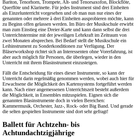
Bariton, Tenorhorn, Trompete, Alt- und Tenorsaxofon, Blockflöte,
Querflöte und Klarinette. Für jedes Instrument sind drei Einheiten
als Einzelunterricht vorgesehen und ob man nun nur eines der
genannten oder mehrere à drei Einheiten ausprobieren möchte, kann
zu Beginn offen gelassen werden. Im Büro der Musikschule erwirbt
man zum Einstieg eine Dreier-Karte und kann dann selbst die drei
Unterrichtstermine mit der jeweiligen Lehrkraft im Zeitraum von
zwei Monaten absprechen. Bei Bedarf stellt die Musikschule ein
Leihinstrument zu Sonderkonditionen zur Verfügung. Der
Bläserworkshop richtet sich an Interessenten ohne Vorerfahrung, ist
aber auch möglich für Personen, die überlegen, wieder in den
Unterricht mit ihrem Blasinstrument einzusteigen.
Fällt die Entscheidung für eines dieser Instrumente, so kann der
Unterricht darin regelmäßig genommen werden, wobei auch hier für
Erwachsene die Möglichkeit des Kartensystems fortgeführt werden
kann. Nach einer angemessenen Unterrichtszeit besteht außerdem
die Möglichkeit, in Ensembles mitzuspielen. Eignen sich die
genannten Blasinstrumente doch in vielen Bereichen:
Kammermusik, Orchester, Jazz-, Rock- oder Big Band. Und gerade
die selten gespielten Instrumente sind dort sehr gefragt!
Ballett für Achtzehn- bis
Achtundachtzigjährige