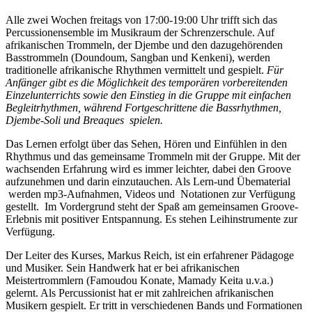
Alle zwei Wochen freitags von 17:00-19:00 Uhr trifft sich das
Percussionensemble im Musikraum der Schrenzerschule. Auf
afrikanischen Trommeln, der Djembe und den dazugehörenden
Basstrommeln (Doundoum, Sangban und Kenkeni), werden
traditionelle afrikanische Rhythmen vermittelt und gespielt.
Für
Anfänger gibt es die Möglichkeit des temporären vorbereitenden
Einzelunterrichts sowie den Einstieg in die Gruppe mit einfachen
Begleitrhythmen, während Fortgeschrittene die Bassrhythmen,
Djembe-Soli und Breaques spielen.
Das Lernen erfolgt über das Sehen, Hören und Einfühlen in den
Rhythmus und das gemeinsame Trommeln mit der Gruppe. Mit der
wachsenden Erfahrung wird es immer leichter, dabei den Groove
aufzunehmen und darin einzutauchen. Als Lern-und Übematerial
werden mp3-Aufnahmen, Videos und Notationen zur Verfügung
gestellt. Im Vordergrund steht der Spaß am gemeinsamen Groove-
Erlebnis mit positiver Entspannung. Es stehen Leihinstrumente zur
Verfügung.
Der Leiter des Kurses, Markus Reich, ist ein erfahrener Pädagoge
und Musiker. Sein Handwerk hat er bei afrikanischen
Meistertrommlern (Famoudou Konate, Mamady Keita u.v.a.)
gelernt. Als Percussionist hat er mit zahlreichen afrikanischen
Musikern gespielt. Er tritt in verschiedenen Bands und Formationen