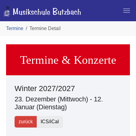
Skip to main navigation
Zum Hauptinhalt springen
Skip to page footer
Sie sind hier:
Termine
Termine Detail
Termine & Konzerte
Winter 2027/2027
23. Dezember (Mittwoch) - 12.
Januar (Dienstag)
zurück
ICS/iCal