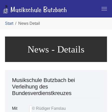
Skip to main navigation
Zum Hauptinhalt springen
Skip to page footer
Sie sind hier:
Start
News Detail
News - Details
Musikschule Butzbach bei
Verleihung des
Bundesverdienstkreuzes
Mit
© Rüdiger Fanslau